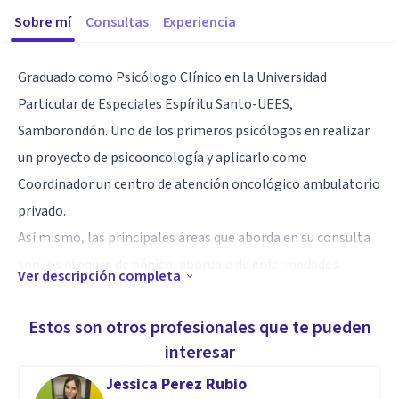
Sobre mí
Consultas
Experiencia
Graduado como Psicólogo Clínico en la Universidad
Particular de Especiales Espíritu Santo-UEES,
Samborondón. Uno de los primeros psicólogos en realizar
un proyecto de psicooncología y aplicarlo como
Coordinador un centro de atención oncológico ambulatorio
privado.
Así mismo, las principales áreas que aborda en su consulta
son los ataques de pánico, abordaje de enfermedades
Ver descripción completa
catastroficas, las crisis de ansiedad, proceso de duelo, los
casos de depresión, estrés, problemas familiares, gestión e
Estos son otros profesionales que te pueden
identificación de emociones, etc.
interesar
Jessica Perez Rubio