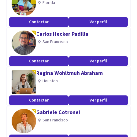
Florida
Manejo y análisis de pruebas STAI, IPPR, BDI, HTP, WISC,
MINI MENTAL, entre otras.
Contactar
Ver perfil
Carlos Hecker Padilla
San Francisco
Contactar
Ver perfil
Regina Wohltmuh Abraham
Houston
Contactar
Ver perfil
Gabriele Cotronei
San Francisco