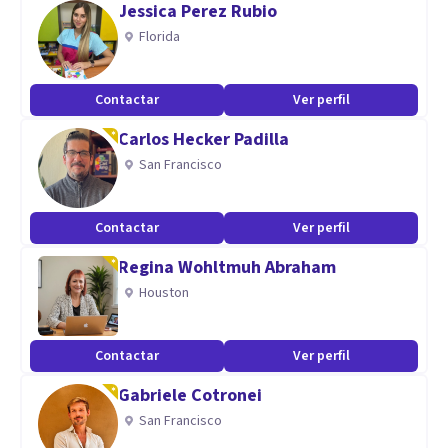
Jessica Perez Rubio
Más de 25 años de experiencia.
Florida
Trabajos anteriores: Hospital Nacional de Clínicas,
Instituto Di Rienzo, Fundación Despegar, Apross, Sipssa,
Contactar
Ver perfil
Fu.Bip.A. Facultad de Lenguas UNC.
Carlos Hecker Padilla
Trabajo actual: Equipo Técnico del Juzgado de menores,
San Francisco
juventud, violencia familiar y penal. Poder Judicial de la
Provincia de Córdoba.
Contactar
Ver perfil
Aptitudes
Regina Wohltmuh Abraham
Especialista en perfiles psicológicos y en diversos
Houston
trastornos mentales.
Contactar
Ver perfil
Gabriele Cotronei
San Francisco