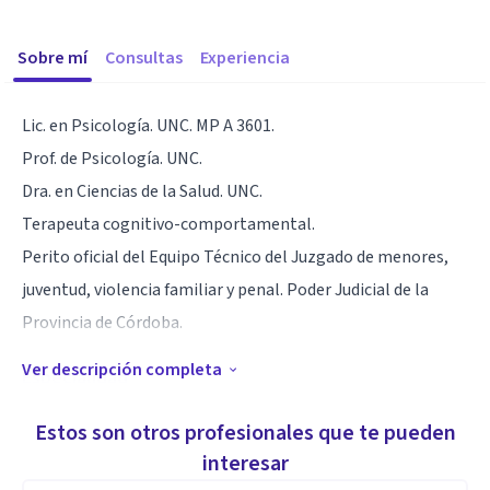
Sobre mí
Consultas
Experiencia
Lic. en Psicología. UNC. MP A 3601.
Prof. de Psicología. UNC.
Dra. en Ciencias de la Salud. UNC.
Terapeuta cognitivo-comportamental.
Perito oficial del Equipo Técnico del Juzgado de menores,
juventud, violencia familiar y penal. Poder Judicial de la
Provincia de Córdoba.
Ver descripción completa
Especialidad
Especialista en psicodiagnóstico y en Psicología clínica de
Estos son otros profesionales que te pueden
trastornos de ansiedad, trastornos obsesivo-compulsivos,
interesar
trastornos estado de ánimo y trastornos de personalidad.