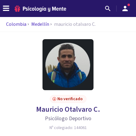
Colombia
Medellín
mauricio otalvaro C.
No verificado
Mauricio Otalvaro C.
Psicólogo Deportivo
Nº colegiado:
144061