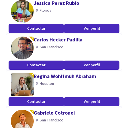
Jessica Perez Rubio
objetivos / Mindfulness / Trabajo en Equipo
Florida
Aptitudes
Contactar
Ver perfil
Enfasis en: Deporte, Alto rendimiento y Actividad Física.
Carlos Hecker Padilla
San Francisco
Contactar
Ver perfil
Regina Wohltmuh Abraham
Houston
Contactar
Ver perfil
Gabriele Cotronei
San Francisco