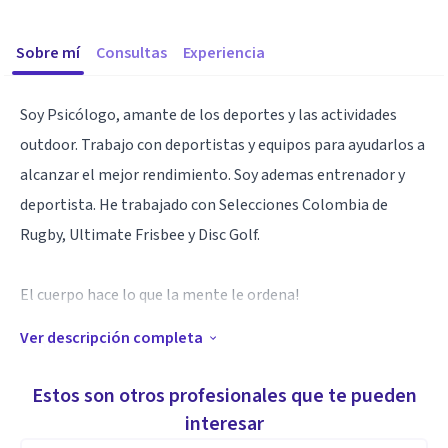
Sobre mí
Consultas
Experiencia
Soy Psicólogo, amante de los deportes y las actividades
outdoor. Trabajo con deportistas y equipos para ayudarlos a
alcanzar el mejor rendimiento. Soy ademas entrenador y
deportista. He trabajado con Selecciones Colombia de
Rugby, Ultimate Frisbee y Disc Golf.
El cuerpo hace lo que la mente le ordena!
Ver descripción completa
Especialidad
Aptitudes en: Comunicacion efectiva y asertiva /
Estos son otros profesionales que te pueden
Inteligencia emocional / Escucha activa y empatia /
interesar
Metodología experiencial / Motivación / Establecimiento de