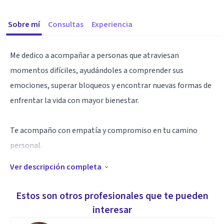
Sobre mí
Consultas
Experiencia
Me dedico a acompañar a personas que atraviesan
momentos difíciles, ayudándoles a comprender sus
emociones, superar bloqueos y encontrar nuevas formas de
enfrentar la vida con mayor bienestar.
Te acompaño con empatía y compromiso en tu camino
personal.
Ver descripción completa
Aptitudes
Creo que mi mayor aptitud es la capacidad de escuchar de
Estos son otros profesionales que te pueden
verdad, no solo las palabras, sino también lo que se queda
interesar
en silencio. La empatía forma parte de mí, porque he