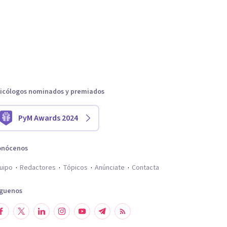
icólogos nominados y premiados
PyM Awards 2024
onócenos
uipo
Redactores
Tópicos
Anúnciate
Contacta
íguenos