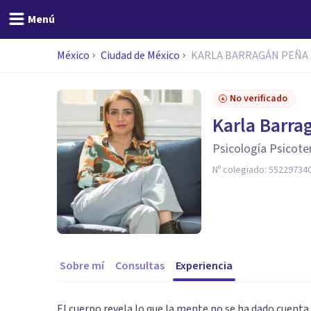
Menú
México
Ciudad de México
KARLA BARRAGÁN PEÑA
No verificado
Karla Barra
Psicología Psicote
Nº colegiado:
55229734
Sobre mí
Consultas
Experiencia
El cuerpo revela lo que la mente no se ha dado cuenta.