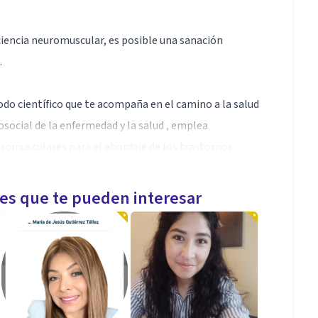
ciencia neuromuscular, es posible una sanación
.
científico que te acompaña en el camino a la salud
icosocial de la enfermedad y la salud , emplea
omusculares para el abordaje de los trastornos
estados depresivos, y trauma.
les que te pueden interesar
s hasta llegar a la PSICOTERAPIA
propio proceso personal, y con la que he
 resultados visibles en cuanto a la superación de
es, aumento de potencialidades; todo encaminado a
a y la salud.