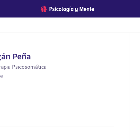
gán Peña
rapia Psicosomática
09