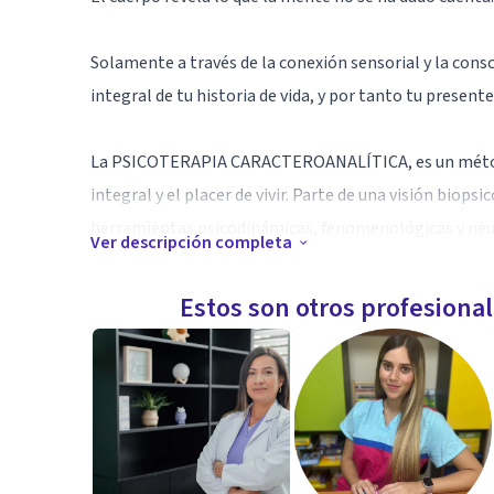
Solamente a través de la conexión sensorial y la cons
integral de tu historia de vida, y por tanto tu presente
La PSICOTERAPIA CARACTEROANALÍTICA, es un método 
integral y el placer de vivir. Parte de una visión biops
herramientas psicodinámicas, fenomenológicas y neur
Ver descripción completa
sexuales y de personalidad, ansiedad, distrés, fobias, 
Estos son otros profesiona
A lo largo de 25 años, he estudiado distintos enfoque
CARACTEROANALÍTICA, una práctica que apliqué en mi 
acompañado personas y sistemas durante diez años con
trauma durante el desarrollo, manejo de las emocion
encontrar EL PLACER DE VIVIR a través de la conscienci