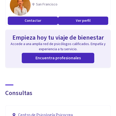
- Experta en psicología legal y forense por la Universidad
San Francisco
Nacional de Educación a Distancia (UNED).
- Formación en Terapia Familiar Sistémica por el Centro de
Contactar
Ver perfil
Terapia Familiar KINE.
Empieza hoy tu viaje de bienestar
Accede a una amplia red de psicólogos calificados. Empatía y
experiencia a tu servicio.
Encuentra profesionales
Consultas
Centro de Psicología Psicocrea