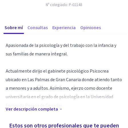
Nº colegiado:
P-02148
Sobre mí
Consultas
Experiencia
Opiniones
Apasionada de la psicología y del trabajo con la infancia y
sus familias de manera integral.
Actualmente dirijo el gabinete psicológico Psicocrea
ubicado en Las Palmas de Gran Canaria donde atiendo tanto
a menores y a adultos. Asimismo, ejerzo como docente
universitaria en el grado de psicología en la Universidad
Fernando Pessoa de Canarias.
Ver descripción completa
Mi enfoque es integrador, lo que significa que empleo
Estos son otros profesionales que te pueden