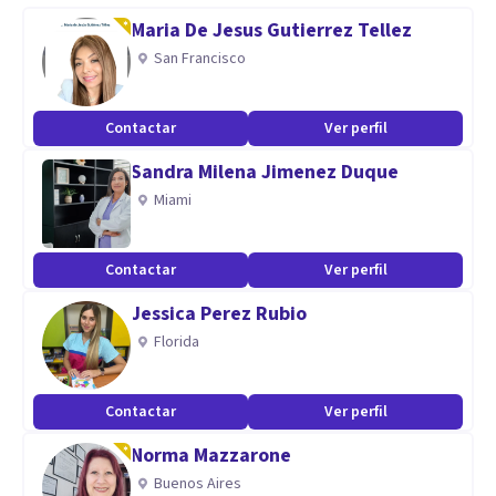
camino hacia una vida plena con propósito y bienestar.
Maria De Jesus Gutierrez Tellez
San Francisco
Especialidad
Psicoterapeuta Gestalt, Facilitadora Sistémica, Lic. en
Contactar
Ver perfil
Gerencia con Maestría en Psicología. Enfoque holístico con
Sandra Milena Jimenez Duque
elementos de Psicología positiva y mindfulness.
Miami
Aptitudes
Te acompaño desde la empatia, rapport, confidencialidad y
Contactar
Ver perfil
el no juicio, fomentando tu expresión y haciendo énfasis en
Jessica Perez Rubio
el amor propio para crear la mejor vesión de ti mism@.
Florida
Contactar
Ver perfil
Norma Mazzarone
Buenos Aires