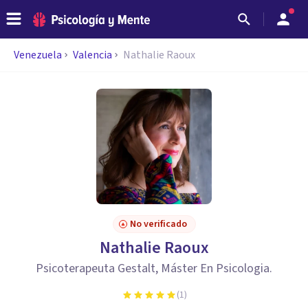
Venezuela
Valencia
Nathalie Raoux
No verificado
Nathalie Raoux
Psicoterapeuta Gestalt, Máster En Psicologia.
(
1
)