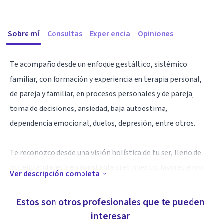
Sobre mí
Consultas
Experiencia
Opiniones
Te acompaño desde un enfoque gestáltico, sistémico
familiar, con formación y experiencia en terapia personal,
de pareja y familiar, en procesos personales y de pareja,
toma de decisiones, ansiedad, baja autoestima,
dependencia emocional, duelos, depresión, entre otros.
Te reconozco desde una visión holística de tu ser, lleno de
potencialidades y en constante crecimiento, favoreciendo
Ver descripción completa
el autoconocimiento, la aceptación, el equilibrio, la
integración y la responsabilidad sobre tu propia vida y tu
Estos son otros profesionales que te pueden
felicidad logrando el autoapoyo y el desarrollo personal,
interesar