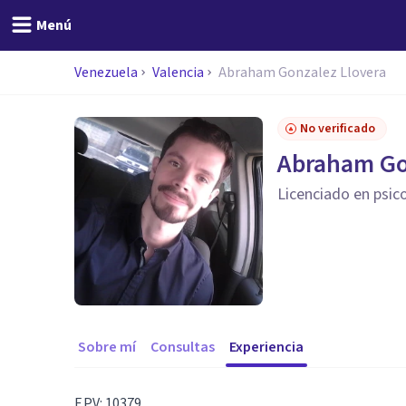
Menú
Venezuela
Valencia
Abraham Gonzalez Llovera
No verificado
Abraham Go
Licenciado en psic
Sobre mí
Consultas
Experiencia
F.P.V: 10379