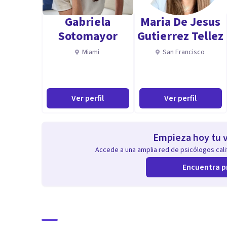
Correo: psicomomento90
Gabriela
Maria De Jesus
Sotomayor
Gutierrez Tellez
Miami
San Francisco
Ver perfil
Ver perfil
Empieza hoy tu v
Accede a una amplia red de psicólogos calif
Encuentra p