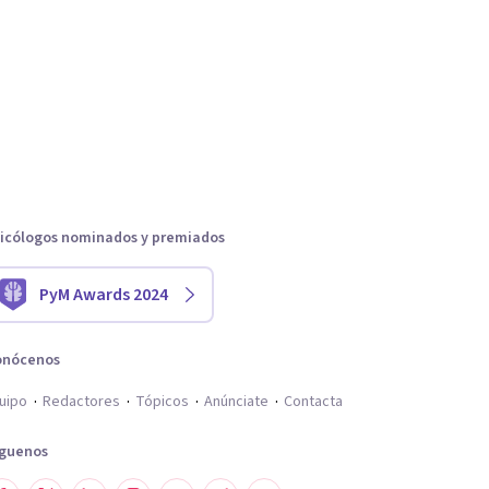
icólogos nominados y premiados
PyM Awards 2024
onócenos
uipo
Redactores
Tópicos
Anúnciate
Contacta
íguenos