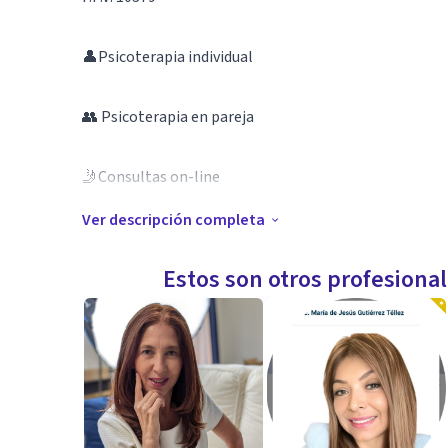
👤Psicoterapia individual
👥 Psicoterapia en pareja
🤳Consultas on-line
Ver descripción completa
❣️Te acompaño en tu proceso
Estos son otros profesiona
Whatsapp: (+58) 414-424-3952.
Instagram y Tik Tok:
Facebook: