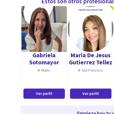
Estos son otros profesiona
Gabriela
Maria De Jesus
Sotomayor
Gutierrez Tellez
Miami
San Francisco
Ver perfil
Ver perfil
Empieza hoy tu v