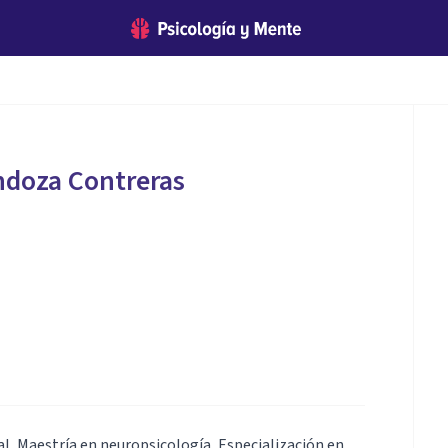
ndoza Contreras
al, Maestría en neuropsicología, Especialización en