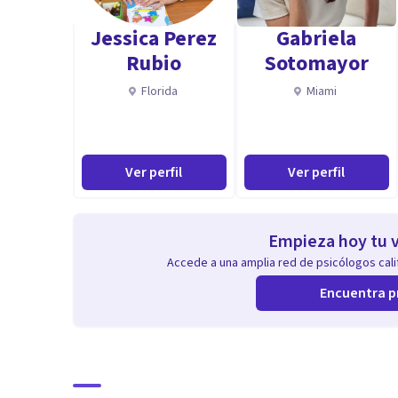
Adicciones
Jessica Perez
Gabriela
Autoestima
Rubio
Sotomayor
Salud Mental
Florida
Miami
Trabajo Emocional
Terapia Individual
Terapia de Parejas y Grupales
Ver perfil
Ver perfil
Empieza hoy tu v
Accede a una amplia red de psicólogos calif
Encuentra p