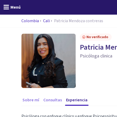
Menú
Colombia
Cali
Patricia Mendoza contreras
No verificado
Patricia Me
Psicóloga clinica
Sobre mí
Consultas
Experiencia
Psicóloga con enfoque clínico y enfoque Psicoespiritu