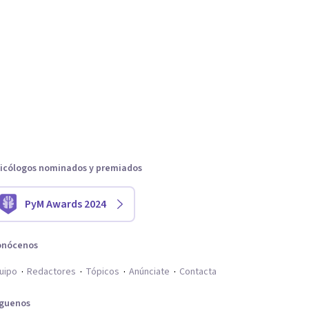
icólogos nominados y premiados
PyM Awards 2024
onócenos
uipo
Redactores
Tópicos
Anúnciate
Contacta
íguenos