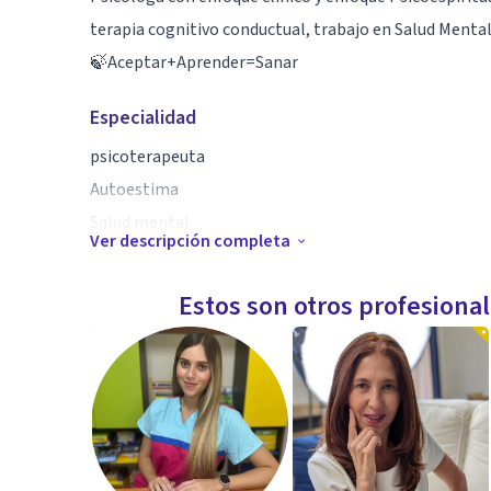
terapia cognitivo conductual, trabajo en Salud Menta
🍃Aceptar+Aprender=Sanar
Especialidad
psicoterapeuta
Autoestima
Salud mental
Ver descripción completa
bienestar emocional
Estos son otros profesiona
Aptitudes
Psicóloga Clínica
Enfoque Cognitivo Conductual
Acompañamiento Psicológico
Gestión Emocional
Pautas de Crianza