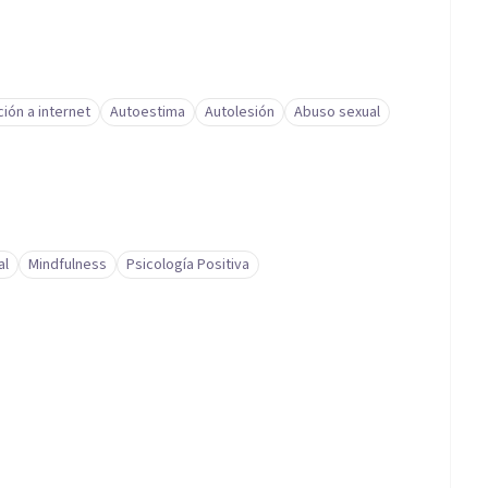
ción a internet
Autoestima
Autolesión
Abuso sexual
al
Mindfulness
Psicología Positiva