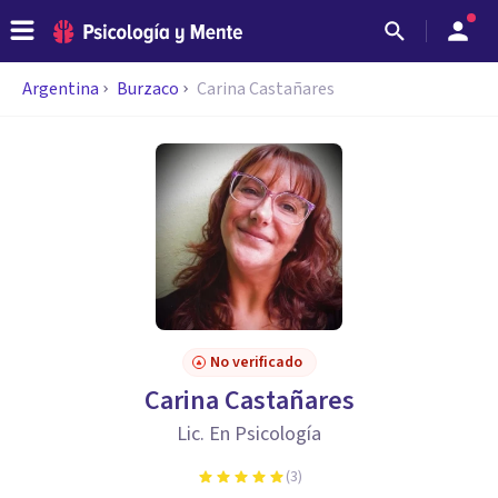
Argentina
Burzaco
Carina Castañares
No verificado
Carina Castañares
Lic. En Psicología
(
3
)