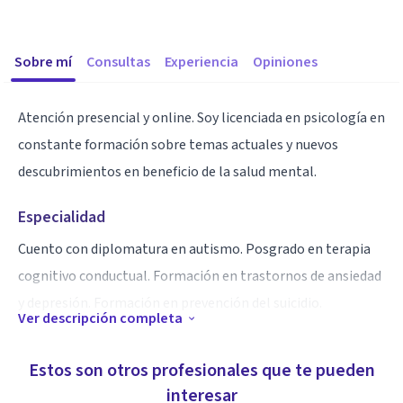
Sobre mí
Consultas
Experiencia
Opiniones
Atención presencial y online. Soy licenciada en psicología en
constante formación sobre temas actuales y nuevos
descubrimientos en beneficio de la salud mental.
Especialidad
Cuento con diplomatura en autismo. Posgrado en terapia
cognitivo conductual. Formación en trastornos de ansiedad
y depresión. Formación en prevención del suicidio.
Ver descripción completa
Aptitudes
Estos son otros profesionales que te pueden
Me ocupo de atender las particularidades de cada
interesar