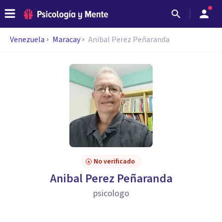
Venezuela
Maracay
Anibal Perez Peñaranda
No verificado
Anibal Perez Peñaranda
psicologo