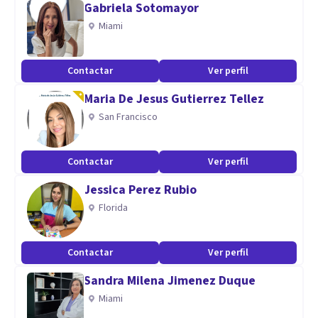
Gabriela Sotomayor
evidencia, donde cada proceso se adapta a tu historia, tus
Miami
valores y tu ritmo.
Contactar
Ver perfil
Especialidad
Maria De Jesus Gutierrez Tellez
• Atención especializada en niños, adolescentes y adultos.
San Francisco
• Psicoterapia basada en evidencia científica y Terapia
Basada en Procesos (PBT).
Contactar
Ver perfil
• Enfoque integrador: Terapia Cognitivo Conductual, ACT,
DBT, BA, MBCT, CFT y Mindfulness
Jessica Perez Rubio
• Intervención en ansiedad, depresión, estrés, conducta
Florida
suida, adicciones, entre otros.
• Procesos terapéuticos personalizados, humanos y
Contactar
Ver perfil
orientados a cambios reales.
Sandra Milena Jimenez Duque
Miami
Aptitudes