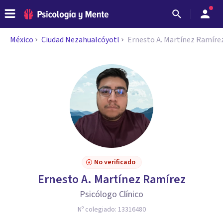
México
Ciudad Nezahualcóyotl
Ernesto A. Martínez Ramíre
No verificado
Ernesto A. Martínez Ramírez
Psicólogo Clínico
Nº colegiado:
13316480