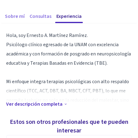
Sobre mí
Consultas
Experiencia
Hola, soy Ernesto A. Martínez Ramírez.
Psicólogo clínico egresado de la UNAM con excelencia
académica y con formación de posgrado en neuropsicología
educativa y Terapias Basadas en Evidencia (TBE).
Mi enfoque integra terapias psicológicas con alto respaldo
científico (TCC, ACT, DBT, BA, MBCT, CFT, PBT), lo que me
permite trabajar no solo en la reducción del malestar, sino
Ver descripción completa
en algo mucho más importante: reconstruir tu estabilidad,
tu claridad mental y tu sentido de vida.
Estos son otros profesionales que te pueden
interesar
Creo en una psicoterapia humana, respetuosa y basada en