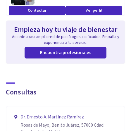
• Formación especializada en Terapia Cognitivo Conductual
Contactar
Ver perfil
(TCC) y terapias contextuales.
• Miembro del Instituto Internacional de Terapias
Empieza hoy tu viaje de bienestar
Cognitivo-Conductuales (INCOSAME).
Accede a una amplia red de psicólogos calificados. Empatía y
• Miembro fundador del Instituto Mexicano de Terapias
experiencia a tu servicio.
Basadas en Evidencia.
Encuentra profesionales
• Miembro de la Association for Contextual Behavioral
Science (ACBS) y de la American Psychological Association
(APA).
• Experiencia en intervención clínica con población infantil,
Consultas
adolescente y adulta.
• Acompañamiento clínico empático, ético y
profundamente humano.
Dr. Ernesto A. Martínez Ramírez
Rosas de Mayo, Benito Juárez, 57000 Cdad.