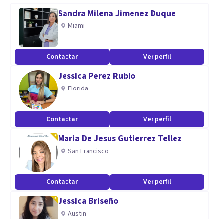
Sandra Milena Jimenez Duque
Formación en Psicoanálisis. Intervención en crisis.
Miami
Formación permanente.
Contactar
Ver perfil
Jessica Perez Rubio
Florida
Contactar
Ver perfil
Maria De Jesus Gutierrez Tellez
San Francisco
Contactar
Ver perfil
Jessica Briseño
Austin