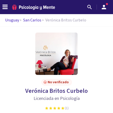
Uruguay
San Carlos
Verónica Britos Curbelo
No verificado
Verónica Britos Curbelo
Licenciada en Psicología
(
1
)