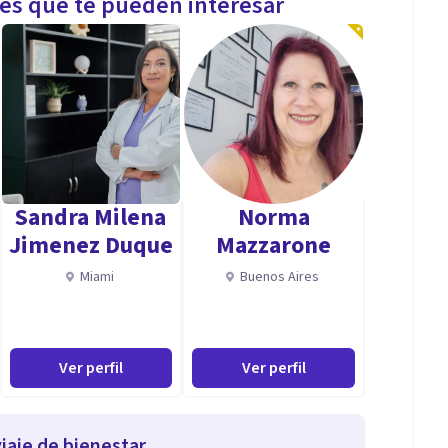
les que te pueden interesar
Sandra Milena
Norma
Jimenez Duque
Mazzarone
Miami
Buenos Aires
Ver perfil
Ver perfil
iaje de bienestar