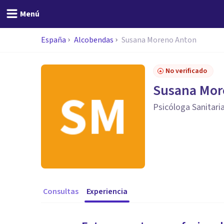
Menú
España
Alcobendas
Susana Moreno Anton
No verificado
Susana Mor
Psicóloga Sanitari
Consultas
Experiencia