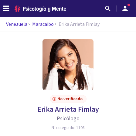
Venezuela
Maracaibo
Erika Arrieta Fimlay
No verificado
Erika Arrieta Fimlay
Psicólogo
Nº colegiado:
1108