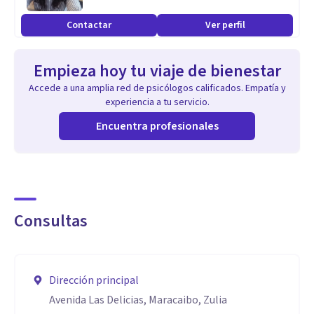
Evitar maltrato psicológico y doméstico.
Contactar
Ver perfil
Casos de infidelidad.
Salir de relaciones tóxicas.
Empieza hoy tu viaje de bienestar
Inclusión familiar.
Accede a una amplia red de psicólogos calificados. Empatía y
Empatía entre familiares.
experiencia a tu servicio.
Mejorar la comunicación familiar.
Encuentra profesionales
Duelo.
Enfermedades terminales.
Procesos de divorcio.
Proceso migratorio.
Consultas
Aptitudes
Psicólogo Clínico.
Dirección principal
Coach en salud y bienestar.
Avenida Las Delicias, Maracaibo, Zulia