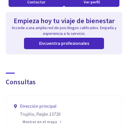
Contactar
Ver perfil
y funciones que desempeño. Asimismo, priorizo el respeto,
la ética profesional y la empatía en la atención de cada
Empieza hoy tu viaje de bienestar
paciente, orientándome siempre al bienestar integral y al
Accede a una amplia red de psicólogos calificados. Empatía y
cumplimiento de los objetivos planteados..
experiencia a tu servicio.
Encuentra profesionales
Consultas
Dirección principal
Trujillo, Paiján 13720
Mostrar en el mapa