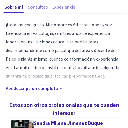
Sobre mí
Consultas
Experiencia
¡Hola, mucho gusto. Mi nombre es Allisson López y soy
Licenciada en Psicología, con tres años de experiencia
laboral en instituciones educativas particulares,
desempeñándome como psicóloga del área y docente de
Psicología. Asimismo, cuento con formación y experiencia
en el ámbito clínico, institucional y hospitalario, adquirida
durante mi proceso de prácticas preprofesionales y
aprendizaje profesional.
Ver descripción completa
Me caracterizo por mantener un enfoque orientado al
bienestar emocional y al desarrollo integral de las
Estos son otros profesionales que te pueden
personas, promoviendo un trabajo conjunto basado en la
interesar
empatía, la escucha activa y el compromiso profesional,
Sandra Milena Jimenez Duque
con el propósito de generar espacios de apoyo, crecimiento