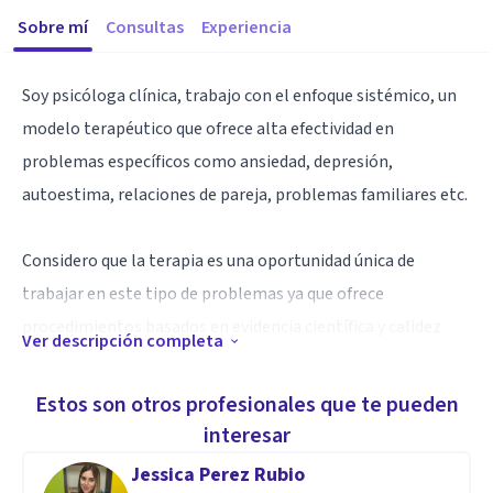
Sobre mí
Consultas
Experiencia
Soy psicóloga clínica, trabajo con el enfoque sistémico, un
modelo terapéutico que ofrece alta efectividad en
problemas específicos como ansiedad, depresión,
autoestima, relaciones de pareja, problemas familiares etc.
Considero que la terapia es una oportunidad única de
trabajar en este tipo de problemas ya que ofrece
procedimientos basados en evidencia científica y calidez
Ver descripción completa
humana, elementos clave para que alcances tus objetivos
en poco tiempo y que se mantengan.
Estos son otros profesionales que te pueden
interesar
Soy egresada de la Universidad Autónoma de México (UNAM)
Jessica Perez Rubio
y con maestría en Terapia Familiar por la Universidad de La