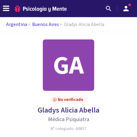
Argentina
Buenos Aires
Gladys Alicia Abella
No verificado
Gladys Alicia Abella
Médica Psiquiatra
Nº colegiado:
60857