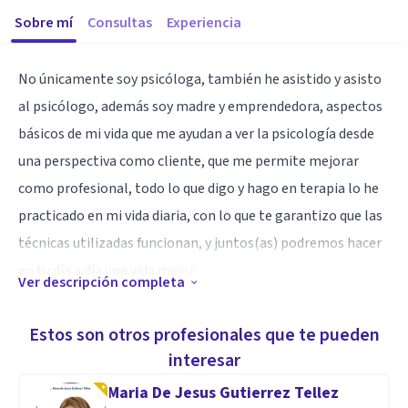
Sobre mí
Consultas
Experiencia
No únicamente soy psicóloga, también he asistido y asisto
al psicólogo, además soy madre y emprendedora, aspectos
básicos de mi vida que me ayudan a ver la psicología desde
una perspectiva como cliente, que me permite mejorar
como profesional, todo lo que digo y hago en terapia lo he
practicado en mi vida diaria, con lo que te garantizo que las
técnicas utilizadas funcionan, y juntos(as) podremos hacer
en tu día a día una vida mejor.
Ver descripción completa
soy licenciada en ciencias de la educación y psicóloga clínica,
Estos son otros profesionales que te pueden
con un postgrado en psicología forense y análisis de
interesar
conducta.
Maria De Jesus Gutierrez Tellez