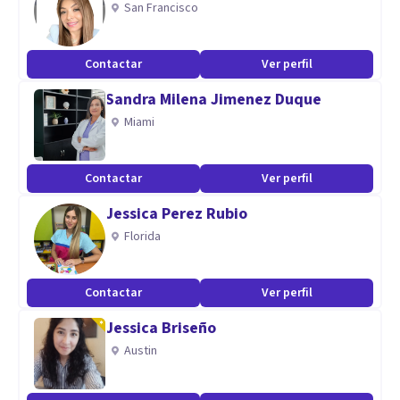
San Francisco
frecuentes en consulta. En mi ejercicio profesional, ofrezco
herramientas probadas, empírica y científicamente a través
Contactar
Ver perfil
de un enfoque cognitivo - conductual que te permitirán
Sandra Milena Jimenez Duque
hacer frente a los momentos de conflicto.
Miami
Te invito a trabajar con herramientas psicológicas
Contactar
Ver perfil
prácticas en el cambio que deseas, aprendiendo formas de
autocuidado a nivel mental con las que contarás por el
Jessica Perez Rubio
resto de tu vida.
Florida
Aptitudes
Contactar
Ver perfil
En mi práctica profesional, no busco la cura de
Jessica Briseño
enfermedades psicológicas En su lugar, promuevo
Austin
herramientas probadas de la psicología, para mejorar la
adaptación del individuo ante las dificultades del entorno.