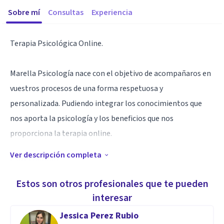
Sobre mí
Consultas
Experiencia
Terapia Psicológica Online.
Marella Psicología nace con el objetivo de acompañaros en
vuestros procesos de una forma respetuosa y
personalizada. Pudiendo integrar los conocimientos que
nos aporta la psicología y los beneficios que nos
proporciona la terapia online.
Ver descripción completa
Especialidad
Especializados en la terapia cognitiva-conductual con un
Estos son otros profesionales que te pueden
enfoque integrativo complementada con otras corrientes y
interesar
técnicas. Incorporamos nuevas formas terapéuticas que
Jessica Perez Rubio
permitan aumentar la eficacia de la intervención