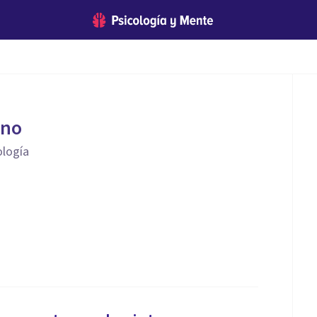
ano
ología