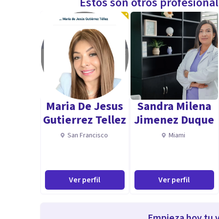
Estos son otros profesiona
Maria De Jesus
Sandra Milena
Gutierrez Tellez
Jimenez Duque
San Francisco
Miami
Ver perfil
Ver perfil
Empieza hoy tu v