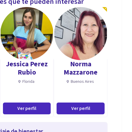
les que te pueden interesar
Jessica Perez
Norma
Rubio
Mazzarone
Florida
Buenos Aires
Ver perfil
Ver perfil
iaje de bienestar