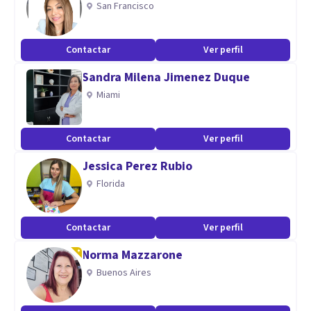
San Francisco
dependencia (emocionales, económicas, sexuales, etc),
problemas de conducta, adicciones y dificultades con el
Contactar
Ver perfil
sueño.
Sandra Milena Jimenez Duque
Aptitudes
Miami
Me considero una persona humanista ya que me gusta ser
empática y asertiva con la finalidad de crear con mis
Contactar
Ver perfil
pacientes un entorno de confianza y confidencialidad.
Jessica Perez Rubio
Florida
Contactar
Ver perfil
Norma Mazzarone
Buenos Aires