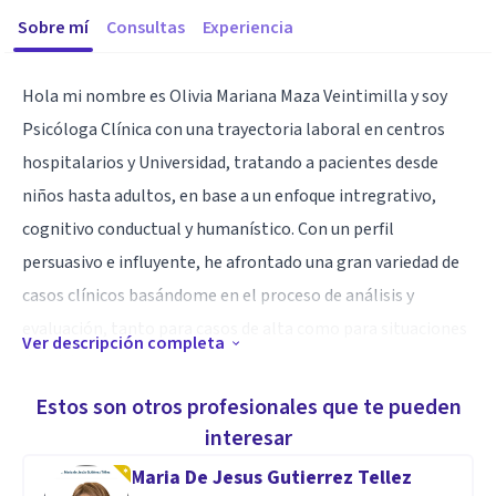
Sobre mí
Consultas
Experiencia
Hola mi nombre es Olivia Mariana Maza Veintimilla y soy
Psicóloga Clínica con una trayectoria laboral en centros
hospitalarios y Universidad, tratando a pacientes desde
niños hasta adultos, en base a un enfoque intregrativo,
cognitivo conductual y humanístico. Con un perfil
persuasivo e influyente, he afrontado una gran variedad de
casos clínicos basándome en el proceso de análisis y
evaluación, tanto para casos de alta como para situaciones
Ver descripción completa
de crisis.
Estos son otros profesionales que te pueden
Especialidad
interesar
Mi especialidad va más enfocada a casos de depresión,
Maria De Jesus Gutierrez Tellez
ansiedad, duelo, eventos traumáticos, cualquier tipo de