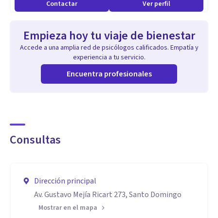
Contactar
Ver perfil
Aptitudes
- Confidencialidad
Empieza hoy tu viaje de bienestar
- Constante formación
Accede a una amplia red de psicólogos calificados. Empatía y
- Empatía
experiencia a tu servicio.
- Accesibilidad virtual - presencial
Encuentra profesionales
Consultas
Dirección principal
Av. Gustavo Mejía Ricart 273, Santo Domingo
Mostrar en el mapa