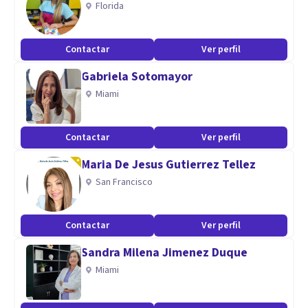
Florida
• Mejora del bienestar psicológico general
Contactar
Ver perfil
Especialidad
Gabriela Sotomayor
Especialista:
Miami
- Psicología Clínica
Contactar
Ver perfil
- Acoso laboral
- Autoestima
Maria De Jesus Gutierrez Tellez
San Francisco
Enfoque terapéutico:
Contactar
Ver perfil
- Cognitivo conductual
Sandra Milena Jimenez Duque
- Positivo
Miami
- Humanista