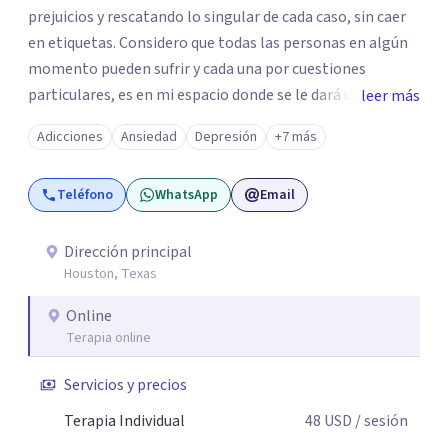
prejuicios y rescatando lo singular de cada caso, sin caer
en etiquetas. Considero que todas las personas en algún
momento pueden sufrir y cada una por cuestiones
particulares, es en mi espacio donde se le dará un lugar a
leer más
esas cuestiones singulares de cada uno, para luego
Adicciones
Ansiedad
Depresión
+7 más
generar cambios. Soy una persona en constante
formación, actualmente curso seminarios, una
Teléfono
WhatsApp
Email
especialización en psicoanálisis y también investigo.
Siempre en la búsqueda de ser un mejor profesional.
Dirección principal
Houston, Texas
Online
Terapia online
Servicios y precios
Terapia Individual
48
USD
/ sesión