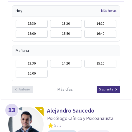
Hoy
Más horas
12:30
13:20
14:10
15:00
15:50
16:40
Mañana
13:30
14:20
15:10
16:00
Más días
Anterior
Siguiente
13
Alejandro Saucedo
Psicólogo Clínico y Psicoanalista
5
/ 5