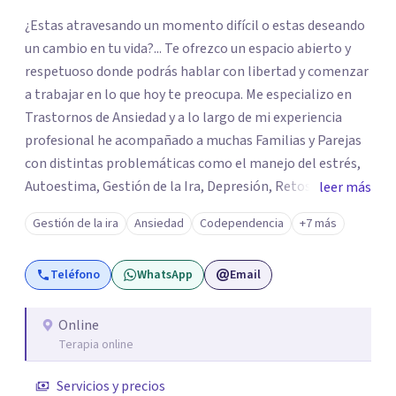
¿Estas atravesando un momento difícil o estas deseando
un cambio en tu vida?... Te ofrezco un espacio abierto y
respetuoso donde podrás hablar con libertad y comenzar
a trabajar en lo que hoy te preocupa. Me especializo en
Trastornos de Ansiedad y a lo largo de mi experiencia
profesional he acompañado a muchas Familias y Parejas
con distintas problemáticas como el manejo del estrés,
Autoestima, Gestión de la Ira, Depresión, Retos en la
leer más
Crianza, Codependencia, Celos, entre otros. Cuento con
Gestión de la ira
Ansiedad
Codependencia
+7 más
más de 12 años de experiencia en el área de la Salud
mental y he trabajado en distintos contextos clínicos con
Teléfono
WhatsApp
Email
niños, Adolescentes y Adultos
Online
Terapia online
Servicios y precios