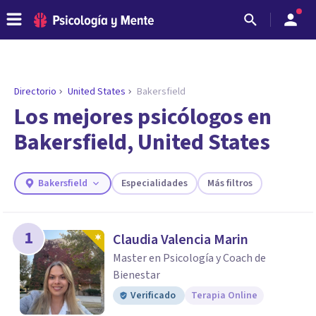
Directorio
United States
Bakersfield
Los mejores psicólogos en
Bakersfield, United States
Bakersfield
Especialidades
Más filtros
1
Claudia Valencia Marin
ENCONTRAR MI TERAPEUTA
Master en Psicología y Coach de
¿Necesitas ayuda para encontrar el
Bienestar
psicólogo adecuado?
Verificado
Terapia Online
Responde a unas breves preguntas y te ofreceremos