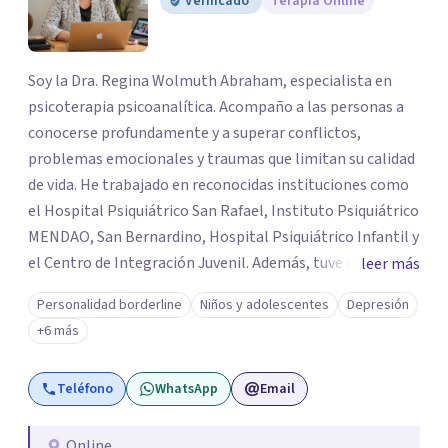
Verificado
Terapia Online
Soy la Dra. Regina Wolmuth Abraham, especialista en
psicoterapia psicoanalítica. Acompaño a las personas a
conocerse profundamente y a superar conflictos,
problemas emocionales y traumas que limitan su calidad
de vida. He trabajado en reconocidas instituciones como
el Hospital Psiquiátrico San Rafael, Instituto Psiquiátrico
MENDAO, San Bernardino, Hospital Psiquiátrico Infantil y
el Centro de Integración Juvenil. Además, tuve el
leer más
privilegio de colaborar en comunidades como Olivar del
Personalidad borderline
Niños y adolescentes
Depresión
Conde y Xochimilco, lo que me permitió conocer diversas
+6 más
realidades y necesidades.
Teléfono
WhatsApp
Email
Online