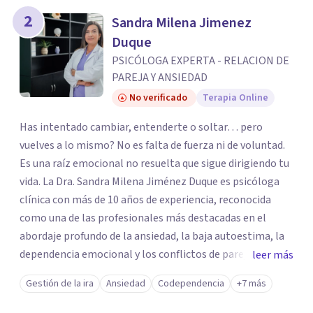
2
Sandra Milena Jimenez
Duque
PSICÓLOGA EXPERTA - RELACION DE
PAREJA Y ANSIEDAD
No verificado
Terapia Online
Has intentado cambiar, entenderte o soltar… pero
vuelves a lo mismo? No es falta de fuerza ni de voluntad.
Es una raíz emocional no resuelta que sigue dirigiendo tu
vida. La Dra. Sandra Milena Jiménez Duque es psicóloga
clínica con más de 10 años de experiencia, reconocida
como una de las profesionales más destacadas en el
abordaje profundo de la ansiedad, la baja autoestima, la
dependencia emocional y los conflictos de pareja. Ha
leer más
trabajado con pacientes en diferentes países,
Gestión de la ira
Ansiedad
Codependencia
+7 más
acompañando procesos complejos. Su enfoque
terapéutico se diferencia por una premisa clara: no