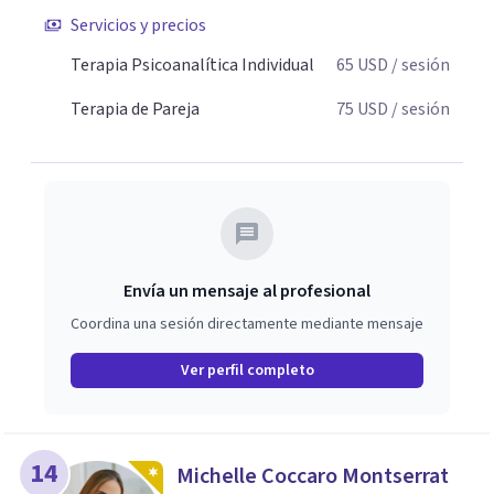
emocional. De esta forma, los pacientes logran mayor
Servicios y precios
claridad sobre sí mismos, reducen significativamente su
sufrimiento y alcanzan cambios profundos y duraderos en
Terapia Psicoanalítica Individual
65
USD
/ sesión
su vida y relaciones personales.
Terapia de Pareja
75
USD
/ sesión
Envía un mensaje al profesional
Coordina una sesión directamente mediante mensaje
Ver perfil completo
14
Michelle Coccaro Montserrat