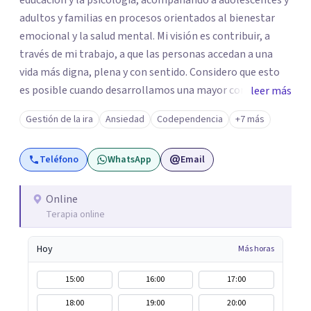
educación y la psicología, acompañando a adolescentes y
adultos y familias en procesos orientados al bienestar
emocional y la salud mental. Mi visión es contribuir, a
través de mi trabajo, a que las personas accedan a una
vida más digna, plena y con sentido. Considero que esto
es posible cuando desarrollamos una mayor conciencia
leer más
de nuestro mundo interior y de la manera en que nuestras
Gestión de la ira
Ansiedad
Codependencia
+7 más
experiencias influyen en nuestra forma de sentir, pensar y
relacionarnos. Mi misión es ofrecer un espacio de
Teléfono
WhatsApp
Email
acompañamiento en salud mental basado en la
comprensión, la compasión y el respeto por el ritmo de
cada persona. Integro conocimientos y herramientas de
Online
Terapia online
la psicología con un enfoque informado en trauma para
ayudar a mis clientes a comprender sus conflictos
Hoy
Más horas
internos, fortalecer sus recursos personales, desarrollar
nuevas estrategias de afrontamiento y avanzar con
15:00
16:00
17:00
mayor claridad, resiliencia y bienestar. Creo
18:00
19:00
20:00
profundamente en la autoconciencia como un camino