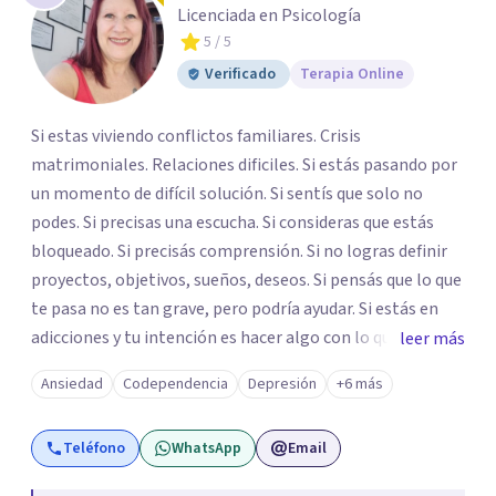
Licenciada en Psicología
5
/ 5
Verificado
Terapia Online
Si estas viviendo conflictos familiares. Crisis
matrimoniales. Relaciones dificiles. Si estás pasando por
un momento de difícil solución. Si sentís que solo no
podes. Si precisas una escucha. Si consideras que estás
bloqueado. Si precisás comprensión. Si no logras definir
proyectos, objetivos, sueños, deseos. Si pensás que lo que
te pasa no es tan grave, pero podría ayudar. Si estás en
adicciones y tu intención es hacer algo con lo que te está
leer más
pasando. No dudes en comunicarte a fin de comenzar a
Ansiedad
Codependencia
Depresión
+6 más
resolver la situación que está generando esa angustia.
Teléfono
WhatsApp
Email