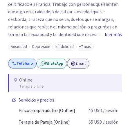
certificado en Francia. Trabajo con personas que sienten
que algo en su vida dejó de calzar: ansiedad que se
desborda, tristeza que no se va, duelos que se alargan,
relaciones que repiten el mismo patrón o preguntas en
torno a la sexualidad y la identidad que necesitan un
leer más
espacio seguro para ser habladas. Mi orientación teórica
Ansiedad
Depresión
Infidelidad
+7 más
integra una mirada Humanista-Relacional con Terapia
Breve, donde el modo en que te vinculas ocupa un lugar
Teléfono
WhatsApp
Email
central: cómo te relacionas contigo, con las demás
personas y con tu entorno. Además de mi formación en
psicoterapia, cuento con especialización en sexoterapia,
Online
Terapia online
por lo que también acompaño temas de salud sexual,
terapia de pareja, diversidad sexual y de género,
Servicios y precios
dificultades en el deseo, intimidad, orientación o
identidad. Busco que el espacio terapéutico sea un lugar
Psicoterapia adulto [Online]
45
USD
/ sesión
donde puedas hablar de estos temas sin juicios, con
Terapia de Pareja [Online]
65
USD
/ sesión
respeto y libertad. Trabajo con objetivos claros y