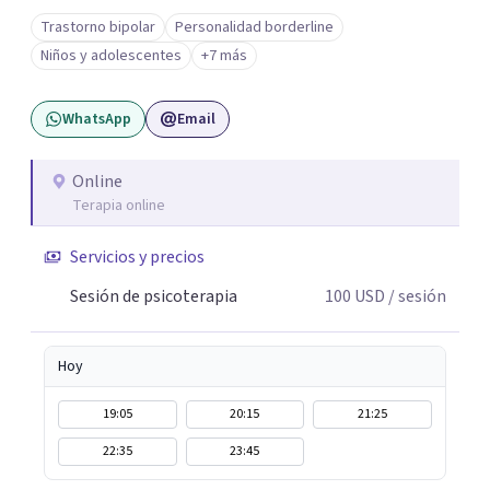
Trabajo desde un enfoque integrativo que combina
Trastorno bipolar
Personalidad borderline
psicoanálisis, terapia somática y de trauma, psicología
Niños y adolescentes
+7 más
corporal, Mentalization Based Therapy (MBT),
hipnoterapia y respiración neurodinámica, integrando
WhatsApp
Email
actualmente la Psicología Analítica Junguiana. Mi
abordaje también incorpora perspectivas interculturales,
ecopsicología y el trabajo simbólico con el inconsciente,
Online
Terapia online
entendiendo que cada proceso terapéutico es único y
requiere una mirada personalizada.
Servicios y precios
Sesión de psicoterapia
100
USD
/ sesión
Hoy
19:05
20:15
21:25
22:35
23:45