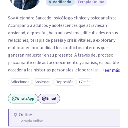
Verificado
Terapia Online
Soy Alejandro Saucedo, psicólogo clínico y psicoanalista.
Acompaño a adultos y adolescentes que atraviesan
ansiedad, depresión, baja autoestima, dificultades en sus
relaciones, terapia de pareja y crisis vitales, a explorar y
elaborar en profundidad los conflictos internos que
generan malestar en su presente. A través del proceso
psicoanalítico de autoconocimiento y análisis, es posible
acceder a las historias personales, elaborar las
leer más
experiencias del pasado y resignificarlas, liberando su
Adicciones
Ansiedad
Depresión
+7 más
influencia para construir un futuro con mayor libertad y
autenticidad. La terapia psicoanalítica crea un espacio de
WhatsApp
Email
verbalización libre y sin filtros. A través de esta
conversación abierta y del trabajo analítico conjunto, se
exploran las vivencias que aún condicionan el presente, se
Online
Terapia online
les otorga un nuevo sentido y se transforma su impacto