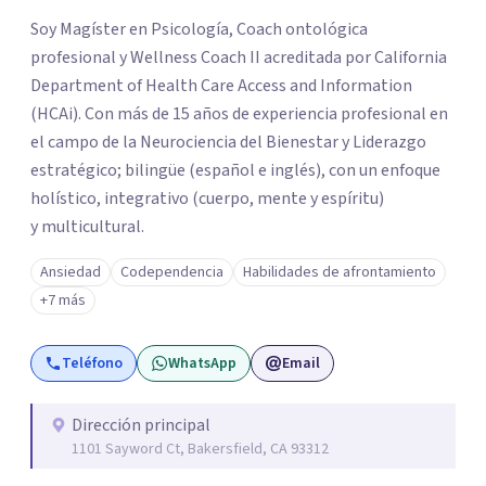
los profesionales que más se ajustan a tus
Soy Magíster en Psicología, Coach ontológica
necesidades.
profesional y Wellness Coach II acreditada por California
Responder cuestionario
Department of Health Care Access and Information
(HCAi). Con más de 15 años de experiencia profesional en
el campo de la Neurociencia del Bienestar y Liderazgo
estratégico; bilingüe (español e inglés), con un enfoque
holístico, integrativo (cuerpo, mente y espíritu)
y multicultural.
Ansiedad
Codependencia
Habilidades de afrontamiento
+7 más
Teléfono
WhatsApp
Email
Dirección principal
1101 Sayword Ct, Bakersfield, CA 93312