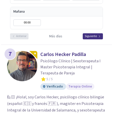
fundamental para la transformación personal y para
construir una vida más auténtica y significativa.
Mañana
00:00
Más días
Anterior
Siguiente
7
Carlos Hecker Padilla
Psicólogo Clínico | Sexoterapeuta I
Master Psicoterapia Integral |
Terapeuta de Pareja
5
/ 5
Verificado
Terapia Online
🙋🏻 ¡Hola!, soy Carlos Hecker, psicólogo clínico bilingüe
(español 🇪🇸 y francés 🇫🇷 ), magister en Psicoterapia
Integral de la Universidad de Salamanca, y sexoterapeuta