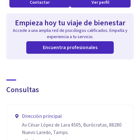
colaboradores durante su estancia en la organización.
Contactar
Ver perfil
Siempre me esfuerzo por brindar el mejor servicio posible,
Empieza hoy tu viaje de bienestar
si te decides por mí así lo haré.
Accede a una amplia red de psicólogos calificados. Empatía y
experiencia a tu servicio.
Especialidad
Encuentra profesionales
Terapia basada en evidencia
Aptitudes
Honestidad
Consultas
Trabajo Duro
Dirección principal
Av César López de Lara 4505, Burócratas, 88280
Nuevo Laredo, Tamps.