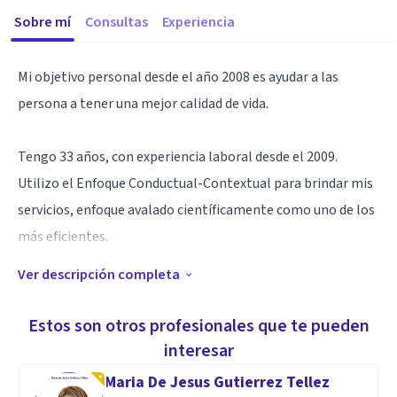
Sobre mí
Consultas
Experiencia
Mi objetivo personal desde el año 2008 es ayudar a las
persona a tener una mejor calidad de vida.
Tengo 33 años, con experiencia laboral desde el 2009.
Utilizo el Enfoque Conductual-Contextual para brindar mis
servicios, enfoque avalado científicamente como uno de los
más eficientes.
Ver descripción completa
He trabajado con adolescentes y adultos en diversos temas
como depresión, ansiedad, escuela para padres,
Estos son otros profesionales que te pueden
modificación de conductas no deseadas, autoestima, estrés,
interesar
entre muchas otras, con un alto porcentaje de personas
Maria De Jesus Gutierrez Tellez
satisfechas con mis servicios. Tengo experiencia trabajando