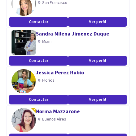
San Francisco
Aptitudes
Contactar
Ver perfil
Me considero una profesional empática,ética, responsable y
Sandra Milena Jimenez Duque
respetuosa. Me apasiona el diseño y la facilitación de
Miami
charlas y talleres. Apoyo a las mujeres en su camino de
creciemiento.
Contactar
Ver perfil
Jessica Perez Rubio
Florida
Contactar
Ver perfil
Norma Mazzarone
Buenos Aires