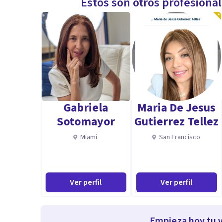
Estos son otros profesiona
Gabriela
Maria De Jesus
Sotomayor
Gutierrez Tellez
Miami
San Francisco
Ver perfil
Ver perfil
Empieza hoy tu v