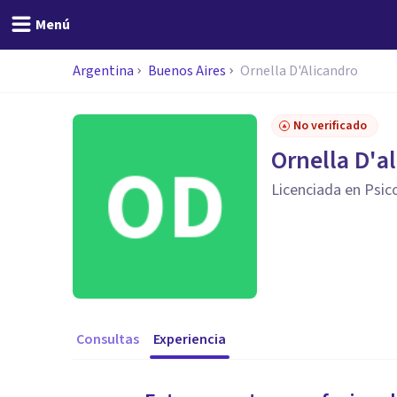
Menú
Argentina
Buenos Aires
Ornella D'Alicandro
No verificado
Ornella D'a
Licenciada en Psic
Consultas
Experiencia