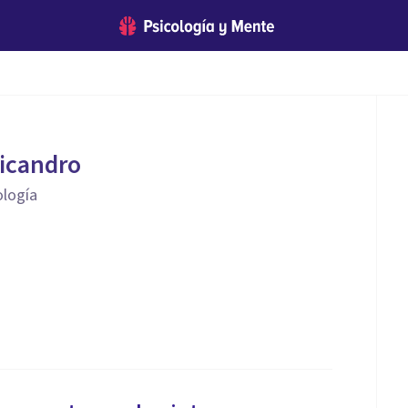
licandro
ología