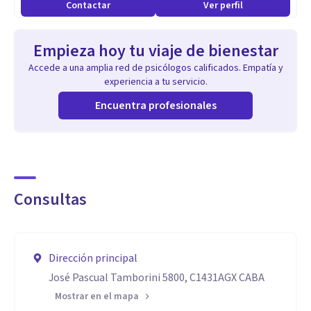
Contactar
Ver perfil
Dolor Crónico, Autoestima.
Empieza hoy tu viaje de bienestar
Aptitudes
Accede a una amplia red de psicólogos calificados. Empatía y
Toda mi experiencia y conocimiento a favor de mis
experiencia a tu servicio.
pacientes, pero combinados con AMOR
Encuentra profesionales
Consultas
Dirección principal
José Pascual Tamborini 5800, C1431AGX CABA
Mostrar en el mapa