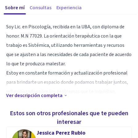
Sobre mí
Consultas
Experiencia
Soy Lic. en Piscología, recibida en la UBA, con diploma de
honor. M.N 77029. La orientación terapéutica con la que
trabajo es Sistémica, utilizando herramientas y recursos
que se ajusten a las necesidades de cada paciente de acuerdo
lo que te produzca malestar.
Estoy en constante formación y actualización profesional
para brindarte un espacio donde podamos trabajar juntos,
reflexionando sobre los problemas que te inquietan,
Ver descripción completa
poniendo en palabras tus emociones, fomentando tu
crecimiento y desarrollo personal para que alcances
Estos son otros profesionales que te pueden
bienestar emocional favoreciendo tu salud mental.
interesar
Te ofrezco un espacio confindencial, de contención, libre de
Jessica Perez Rubio
juicios, donde puedas expresarte libremente y trabajar en lo