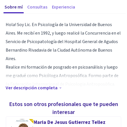
Sobre mí
Consultas
Experiencia
Hola! Soy Lic. En Psicología de la Universidad de Buenos
Aires. Me recibí en 1992, y luego realicé la Concurrencia en el
Servicio de Psicopatología del Hospital General de Agudos
Bernardino Rivadavia de la Ciudad Autónoma de Buenos
Aires.
Realice mi formación de posgrado en psicoanálisis y luego
me gradué como Psicóloga Antroposófica. Formo parte de
la Federación Internacional de Psicologia Antroposófica.
Ver descripción completa
Especialidad
Estos son otros profesionales que te pueden
Te escucho desde una escucha entrenada para que juntxs en
interesar
el trabajo de cada sesión abramos cada tema que te
Maria De Jesus Gutierrez Tellez
convoque, encontrando los ejes y los caminos para