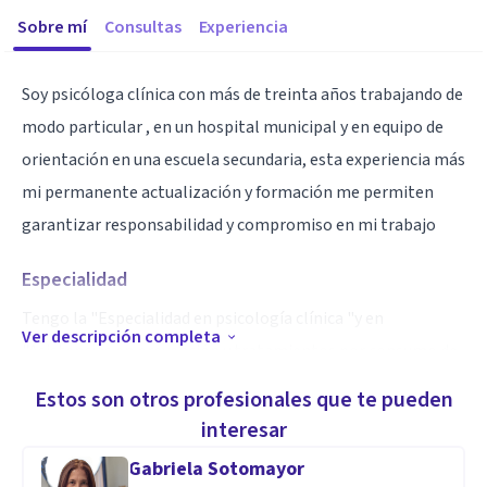
Sobre mí
Consultas
Experiencia
Soy psicóloga clínica con más de treinta años trabajando de
modo particular , en un hospital municipal y en equipo de
orientación en una escuela secundaria, esta experiencia más
mi permanente actualización y formación me permiten
garantizar responsabilidad y compromiso en mi trabajo
Especialidad
Tengo la "Especialidad en psicología clínica "y en
Ver descripción completa
"Asistencias en prevención y tratamientos por consumo de
alcohol y drogas"
Estos son otros profesionales que te pueden
interesar
Aptitudes
Gabriela Sotomayor
Mi abordaje es la psicoterapia breve con orientación