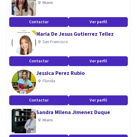
Miami
psicoanalítica, mi rol es participativo, trabajo con
perspectiva de género y contextual.
Contactar
Ver perfil
Atiendo jóvenes, adultos, adultos mayores y parejas
Maria De Jesus Gutierrez Tellez
San Francisco
Contactar
Ver perfil
Jessica Perez Rubio
Florida
Contactar
Ver perfil
Sandra Milena Jimenez Duque
Miami