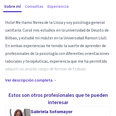
Sobre mí
Consultas
Experiencia
Hola! Me llamo Nerea de la Llosa y soy psicóloga general
sanitaria. Cursé mis estudios en la universidad de Deusto de
Bilbao, y estudié mi máster en la Universidad Ramon Llull.
En ambas experiencias he tenido la suerte de aprender de
profesionales de la psicología con diferentes orientaciones
laborales y terapéuticas, experiencia que me ha permitido
adquirir un amplio rango de formas de trabajo.
Ver descripción completa
Aptitudes
Como psicóloga, priorizo ofrecer al paciente un espacio
Estos son otros profesionales que te pueden
seguro, libre de juicios, donde la validación emocional cobra
interesar
protagonismo. Me parece primordial brindar al paciente de
Gabriela Sotomayor
un lugar de regulación emocional, donde poder trabajar