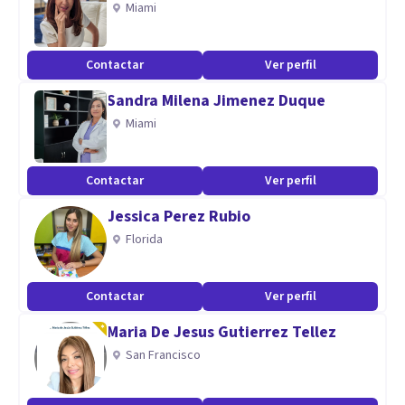
Miami
todas aquellas vivencias y/o experiencias que le están
generando malestar.
Contactar
Ver perfil
A lo largo de mi experiencia laboral he podido ver la
Sandra Milena Jimenez Duque
importancia de saber comunicar nuestras necesidades a
Miami
nuestro entorno, así como a escuchar y relacionarnos con
los demás desde una postura resiliente, para poder
Contactar
Ver perfil
establecer vínculos seguros con aquellos que nos rodean, y
una buena relación con nosotros mismos.
Jessica Perez Rubio
Florida
Contactar
Ver perfil
Maria De Jesus Gutierrez Tellez
San Francisco