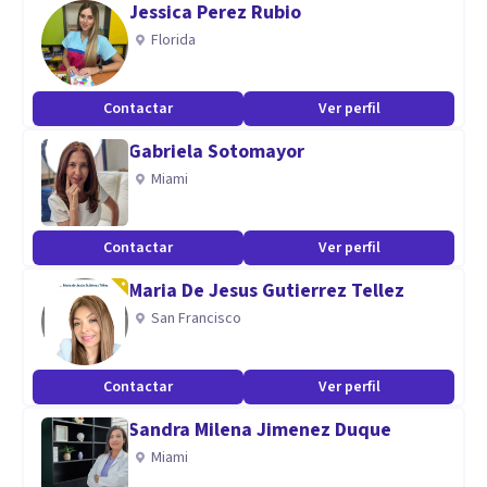
Jessica Perez Rubio
como Coach Ontológico (certificado por la ICF) ayudando a
Florida
personas a definir metas y objetivos específicos para sus
vidas.
Contactar
Ver perfil
Aptitudes
Gabriela Sotomayor
Miami
Me dedico al abordaje integral de pacientes adolescentes y
adultos. Me importa escucharlos y acompañarlos con el
propósito de aliviar su sufrimiento, desarrollando una
Contactar
Ver perfil
flexibilidad psicológica que sea capaz de permitirles
Maria De Jesus Gutierrez Tellez
dirigirse hacia una vida valiosa, consciente, con compasión y
San Francisco
propósito.
Contactar
Ver perfil
Sandra Milena Jimenez Duque
Miami