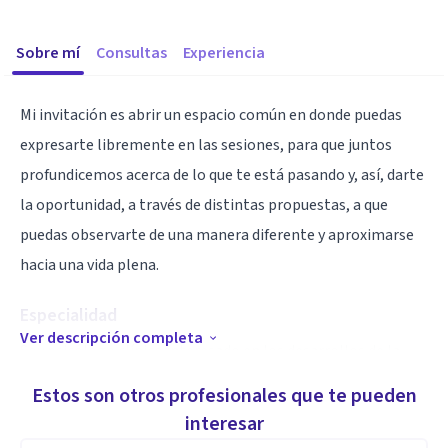
Sobre mí
Consultas
Experiencia
Mi invitación es abrir un espacio común en donde puedas
expresarte libremente en las sesiones, para que juntos
profundicemos acerca de lo que te está pasando y, así, darte
la oportunidad, a través de distintas propuestas, a que
puedas observarte de una manera diferente y aproximarse
hacia una vida plena.
Especialidad
Ver descripción completa
Soy psicólogo clínico interesado en los desarrollos de la
Psicología Conductual Contextual y especializado en los
Estos son otros profesionales que te pueden
conocimientos de las Terapias de Aceptación y
interesar
Compromiso (ACT) y Mindfulness. También, me desempeño