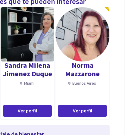
les que te pueden interesar
Sandra Milena
Norma
Jimenez Duque
Mazzarone
Miami
Buenos Aires
Ver perfil
Ver perfil
iaje de bienestar