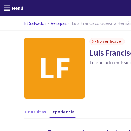
Menú
El Salvador
Verapaz
Luis Francisco Guevara Herná
No verificado
Luis Franci
Licenciado en Psic
Consultas
Experiencia