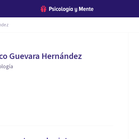
ndez
sco Guevara Hernández
ología