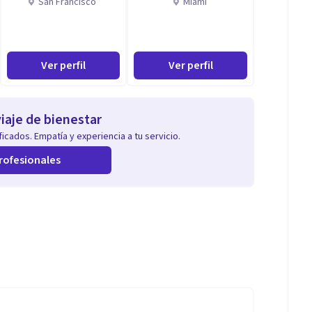
San Francisco
Miami
Ver perfil
Ver perfil
iaje de bienestar
icados. Empatía y experiencia a tu servicio.
rofesionales