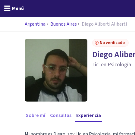
Menú
Argentina
Buenos Aires
Diego Aliberti Aliberti
No verificado
Diego Aliber
Lic. en Psicología
Sobre mí
Consultas
Experiencia
Mi nombre es Diego, soy Lic. en Psicología, mi forma