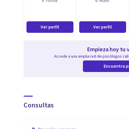
Florida
Miami
Ver perfil
Ver perfil
Empieza hoy tu v
Accede a una amplia red de psicólogos calif
Encuentra p
Consultas