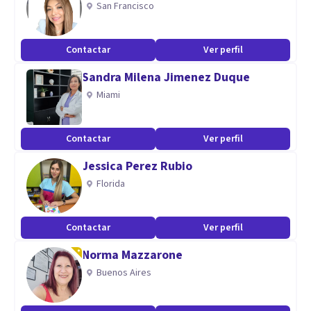
San Francisco
sentimientos de inadecuación, ansiedad, depresión ya sea
por una relación sentimental, familiar , o tu historia como
Contactar
Ver perfil
persona, manejo del cambio en el estadio de embarazo o
Sandra Milena Jimenez Duque
pérdida de un embarazo, si has recibido una noticia por un
Miami
diagnóstico.
Aptitudes
Contactar
Ver perfil
Mi actitud siempre será de atención, empatía y
Jessica Perez Rubio
acompañamiento y guía tantas veces lo necesites.
Florida
Contactar
Ver perfil
Norma Mazzarone
Buenos Aires