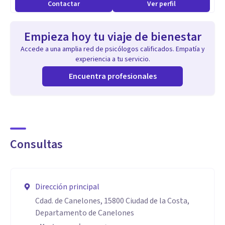
Contactar
Ver perfil
Servicios de Salud y Bienestar
Empieza hoy tu viaje de bienestar
******************************
Accede a una amplia red de psicólogos calificados. Empatía y
.- Asesorías OnLine / Entrevistas OnLine
experiencia a tu servicio.
.- Psicología Remota
Encuentra profesionales
.- Psicopedagogía Remota
.- Neuropsicología Remota
.- Asesoría en Psicomotricidad
.- Asesoría Remota en Medicina General
Consultas
.- Fonoaudiología Remota
.- Orientación Vocacional
Dirección principal
​También bajo la misma modalidad tenemos Especialistas
Cdad. de Canelones, 15800 Ciudad de la Costa,
Varios.
Departamento de Canelones