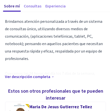
Sobre mí
Consultas
Experiencia
Brindamos atención personalizada a través de un sistema
de consultas único, utilizando diversos medios de
comunicación, (aplicaciones telefónicas, tablet, PC,
notebook); pensando en aquellos pacientes que necesitan
una respuesta rápida y eficaz, respaldada por un equipo de
profesionales.
Operamos las 24 horas del día los 7 días de la semana,
Ver descripción completa
obedeciendo a la necesidad inmediata de atención y la
comodidad de nuestros pacientes, siempre orientados a
Estos son otros profesionales que te pueden
acompañar y contener a aquellos que lo necesitan. Nuestro
interesar
sistema está diseñado para controlar y gestionar cada
Maria De Jesus Gutierrez Tellez
consulta de forma precisa, logrando un seguimiento