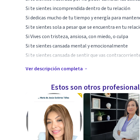
Si te sientes incomprendida dentro de tu relación
Si dedicas mucho de tu tiempo y energía para mantene
Si te sientes sola a pesar que se encuentra en tu relac
Si Vives con tristeza, ansiosa, con miedo, o culpa
Si te sientes cansada mental y emocionalmente
Si te sientes cansada de sentir que vas contracorrient
Ver descripción completa
Probablemente te cuesta trabajo poner limites porqu
Estos son otros profesiona
Miedo a la soledad
Miedo a la reacción de la otra persona
Miedo al que dirán
Miedo económico
Miedo al rechazo
Miedo al abandono