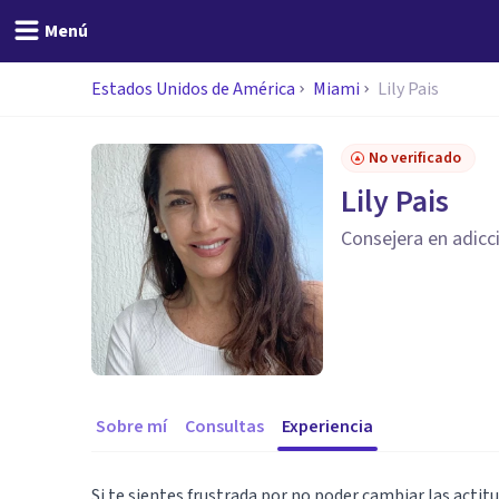
Menú
Estados Unidos de América
Miami
Lily Pais
No verificado
Lily Pais
Consejera en adicc
Sobre mí
Consultas
Experiencia
Si te sientes frustrada por no poder cambiar las actit