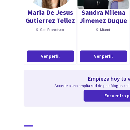
Miedo a equivocarse y al fracaso
Maria De Jesus
Sandra Milena
Miedo a asumir y tomar responsabilidad de su propia 
Gutierrez Tellez
Jimenez Duque
Miedo a sentir culpa después de poner limites
San Francisco
Miami
Miedo a pasar por el dolor que implica renunciar o des
¿Te identificas con dos o más características? Proba
Ver perfil
Ver perfil
déjame contarte que NO ESTÁS SOLA.
Me llamo Lily Pais, estoy certificada por el National 
and Certification Miami FL, cuento con un Master en H
Empieza hoy tu v
Accede a una amplia red de psicólogos calif
Además de un Master en Coaching Educativo e Intelige
Internacional Digital TECH, Universidad Tecnológica. 
Encuentra p
codependencia en el Inner Work Personal Development 
conferencista, y me especializo como Mentor espiritu
amorosas, separación y divorcio.