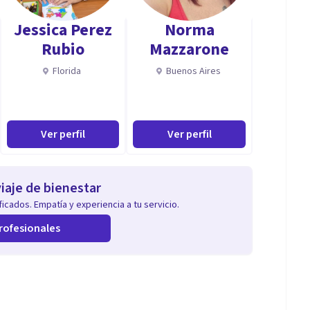
Jessica Perez
Norma
vida emocional
Rubio
Mazzarone
Florida
Buenos Aires
apegarse a algo o a alguien.
blemente vivas una relación codependiente. pero
Ver perfil
Ver perfil
Board of Profesional and Ethical Standards Education
ipnosis Clínica y en Programación Neurolingüística.
iaje de bienestar
icados. Empatía y experiencia a tu servicio.
ncia Emocional por el College University
Estudié Consejería en adicciones alcohol, drogas y
rofesionales
Group Miami (Florida, EE. UU.). Soy escritora,
al, y consejera en Codependencia y en rupturas