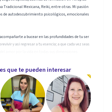
a Tradicional Mexicana, Reiki, entre otras. Mi pasión
os de autodescubrimiento psicológicos, emocionales
acompañarte a bucear en las profundidades de tu ser
evivir y asi regresar a tu esencia; a que cada vez seas
del amor por la vida en todas sus dimensiones.
les que te pueden interesar
és de una diversidad de estudios formales, prácticas
ontinúo formándome tanto a nivel profesional así