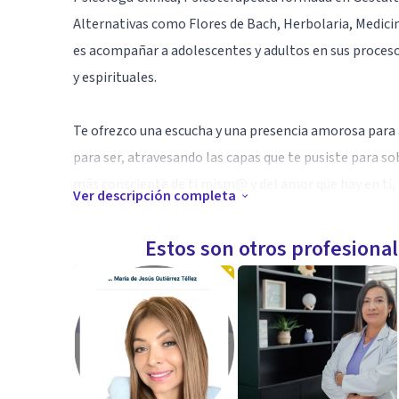
Alternativas como Flores de Bach, Herbolaria, Medicin
es acompañar a adolescentes y adultos en sus proces
y espirituales.
Te ofrezco una escucha y una presencia amorosa para 
para ser, atravesando las capas que te pusiste para sobr
más consciente de ti mism@ y del amor que hay en ti, 
Ver descripción completa
Especialidad
Estos son otros profesiona
Llevo 20 años dedicándome al autoconocimiento a trav
de sanación y trabajo personal.
Comencé mi práctica privada hace más de 10 años y c
como a nivel personal.