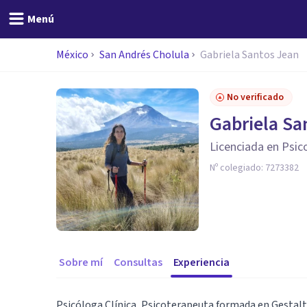
Menú
México
San Andrés Cholula
Gabriela Santos Jean
No verificado
Gabriela Sa
Licenciada en Psic
Nº colegiado:
7273382
Sobre mí
Consultas
Experiencia
Psicóloga Clínica, Psicoterapeuta formada en Gestal