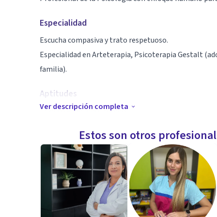
Especialidad
Escucha compasiva y trato respetuoso.
Especialidad en Arteterapia, Psicoterapia Gestalt (ado
familia).
Aptitudes
Ver descripción completa
Trabajo en el amor propio.
Acompañamiento para el manejo de adicciones.
Estos son otros profesiona
Trabajo con Sueños.
Plan de vida para adolescentes.
Comunicación en la pareja.