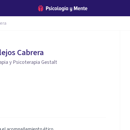
rera
lejos Cabrera
apia y Psicoterapia Gestalt
ra el acompañamiento ético.