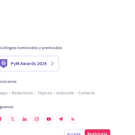
icólogos nominados y premiados
PyM Awards 2024
onócenos
uipo
Redactores
Tópicos
Anúnciate
Contacta
íguenos
Accede
Regístrate