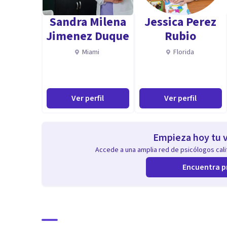
Sandra Milena
Jessica Perez
Jimenez Duque
Rubio
Miami
Florida
Ver perfil
Ver perfil
Empieza hoy tu v
Accede a una amplia red de psicólogos calif
Encuentra p