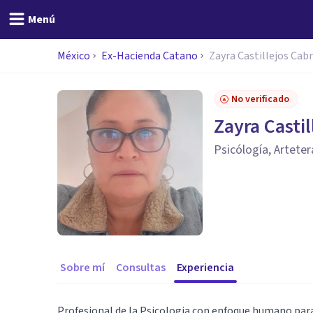
Menú
México
Ex-Hacienda Catano
Zayra Castillejos Cab
No verificado
Zayra Castil
Psicólogía, Arteter
Sobre mí
Consultas
Experiencia
Profesional de la Psicologia con enfoque humano pa