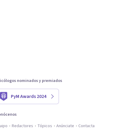
icólogos nominados y premiados
PyM Awards 2024
onócenos
uipo
Redactores
Tópicos
Anúnciate
Contacta