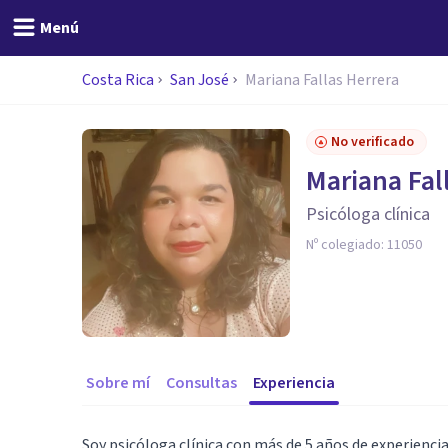
Menú
Costa Rica
San José
Mariana Fallas Herrera
No verificado
Mariana Fal
Psicóloga clínica
Nº colegiado:
11050
Sobre mí
Consultas
Experiencia
Soy psicóloga clínica con más de 5 años de experiencia.