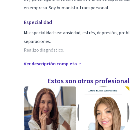
en empresa. Soy humanista-transpersonal.
Especialidad
Mi especialidad sea: ansiedad, estrés, depresión, probl
separaciones.
Realizo diagnóstico.
Ver descripción completa
Aptitudes
Mi especialidad son los adultos.
Estos son otros profesiona