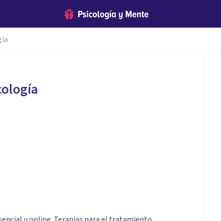
gía
cología
sencial u online. Terapias para el tratamiento