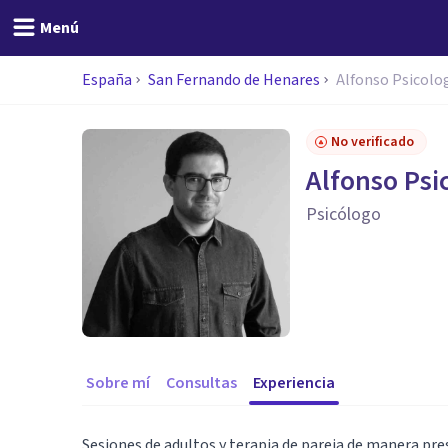
Menú
España
San Fernando de Henares
Alfonso Psicolo
No verificado
Alfonso Psi
Psicólogo
Sobre mí
Consultas
Experiencia
Sesiones de adultos y terapia de pareja de manera pre