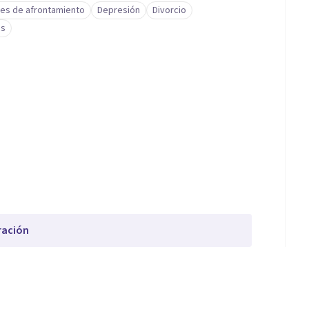
des de afrontamiento
Depresión
Divorcio
és
ración