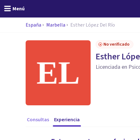
Menú
España
Marbella
Esther López Del Río
No verificado
Esther Lópe
Licenciada en Psic
Consultas
Experiencia