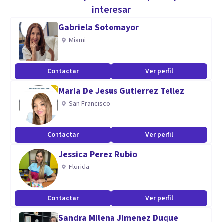
mental en de adolescentes y adultos. Con capacidad de
interesar
realizar una terapia desde las necesidades de cada persona y
Gabriela Sotomayor
diferentes tecnicas de intervencion psicológica.
Miami
Aptitudes
Contactar
Ver perfil
Calidad humana, escucha y comprensión. Capacidad
Maria De Jesus Gutierrez Tellez
empatica y centrada en la persona. Amplia experiencia y
San Francisco
tacto humano.
Contactar
Ver perfil
Jessica Perez Rubio
Florida
Contactar
Ver perfil
Sandra Milena Jimenez Duque