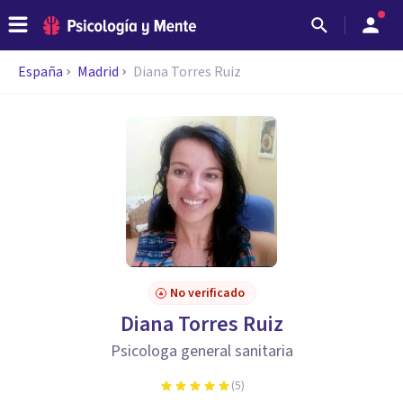
España
Madrid
Diana Torres Ruiz
No verificado
Diana Torres Ruiz
Psicologa general sanitaria
(
5
)