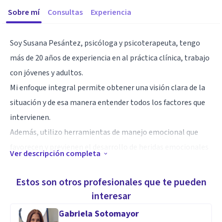
Sobre mí
Consultas
Experiencia
Soy Susana Pesántez, psicóloga y psicoterapeuta, tengo
más de 20 años de experiencia en al práctica clínica, trabajo
con jóvenes y adultos.
Mi enfoque integral permite obtener una visión clara de la
situación y de esa manera entender todos los factores que
intervienen.
Además, utilizo herramientas de manejo emocional que
favorecen y previenen el desarrollo de heridas emocionales
Ver descripción completa
que puedan afectar la vida de las personas a lo largo de su
vida.
Estos son otros profesionales que te pueden
interesar
Especialidad
Gabriela Sotomayor
Mi especialidad se ubica en la Terapia Familiar Sistémica