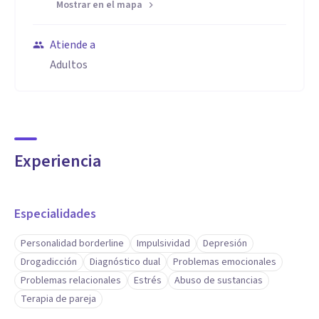
Mostrar en el mapa
cognitiva comportamental y las neurociencias, me permite
arribar a cada paciente y adecuar cada tratamiento de modo
Atiende a
integral a partir de los conocimientos y la experiencia con
Adultos
la que cuento. Somos cada uno de nosotros un todo, desde
el cual nuestro contexto, vínculos, vivencias, afecciones,
hechos traumáticos, experiencias nos afectan en nuestras
emociones, pensamientos, conductas, cogniciones y en
Experiencia
nuestro cuerpo
Especialidades
Personalidad borderline
Impulsividad
Depresión
Drogadicción
Diagnóstico dual
Problemas emocionales
Problemas relacionales
Estrés
Abuso de sustancias
Terapia de pareja