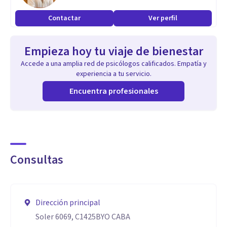
Trastornos por estrés postraumático
Contactar
Ver perfil
Fobias
Trastorno obsesivo compulsivo
Empieza hoy tu viaje de bienestar
Depresión
Accede a una amplia red de psicólogos calificados. Empatía y
Trastornos o patologías neuropsicológicas.
experiencia a tu servicio.
Adicciones.
Encuentra profesionales
Enfermedades autoinmunes.
Terapia de pareja.
Duelos
Conductas compulsivas.
Consultas
Duelos.
Aptitudes
Dirección principal
Desde mi amplia y sólida formación profesional, con la base
Soler 6069, C1425BYO CABA
desde la psiconeuroinmunoendocrinología, la psicología