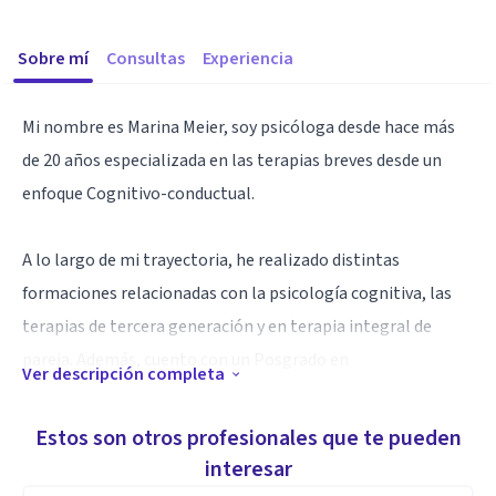
Sobre mí
Consultas
Experiencia
Mi nombre es Marina Meier, soy psicóloga desde hace más
de 20 años especializada en las terapias breves desde un
enfoque Cognitivo-conductual.
A lo largo de mi trayectoria, he realizado distintas
formaciones relacionadas con la psicología cognitiva, las
terapias de tercera generación y en terapia integral de
pareja. Además, cuento con un Posgrado en
Ver descripción completa
Neuropsicología, un posgrado en Psicología cognitiva
posracionalista y la especialización en Psicodiagnóstico y
Estos son otros profesionales que te pueden
diagnóstico neuropsicológico y así como también un
interesar
Máster en Psiconeuroinmunoendocrinología y un Máster en