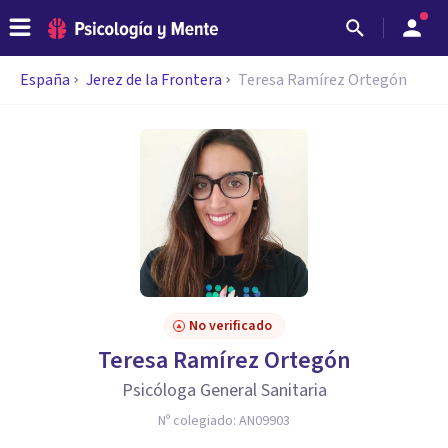
España
Jerez de la Frontera
Teresa Ramírez Ortegón
No verificado
Teresa Ramírez Ortegón
Psicóloga General Sanitaria
Nº colegiado:
AN09903