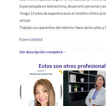
Especializada en Autoestima, desarrollo personal y es
Tengo 13 años de experiencia en el ámbito clínico pr
virtual.
Trabajo con pacientes del exterior hace varios años y
Especialidad
Me especializo en autoestima, trabajando con un prog
Ver descripción completa
Además, he diseñado otros programas específicos como
ansiedad y entrenamiento en asertividad.
Estos son otros profesiona
Soy pionera en el país en Psicoestética.
Aptitudes
He diseñado el único programa de fortalecimiento d
Soy pionera y única profesional en el Uruguay que real