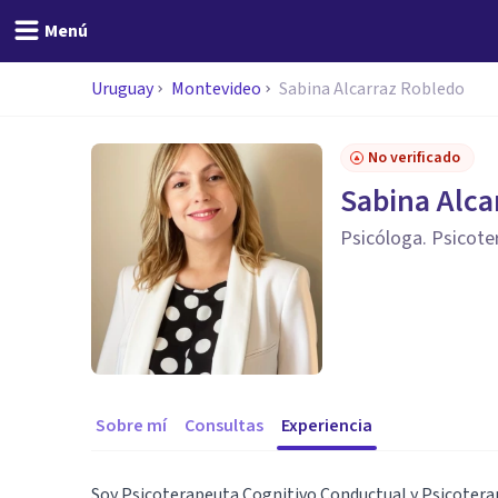
Menú
Uruguay
Montevideo
Sabina Alcarraz Robledo
No verificado
Sabina Alca
Psicóloga. Psicot
Sobre mí
Consultas
Experiencia
Soy Psicoterapeuta Cognitivo Conductual y Psicoter