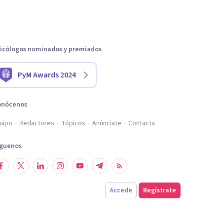
icólogos nominados y premiados
PyM Awards 2024
onócenos
uipo
Redactores
Tópicos
Anúnciate
Contacta
íguenos
Accede
Regístrate