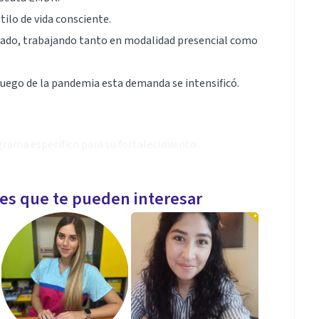
tilo de vida consciente.
ivado, trabajando tanto en modalidad presencial como
 luego de la pandemia esta demanda se intensificó.
rama especifico para su fortalecimiento.
: mejora de calidad del sueño, gestión de estrés y
les que te pueden interesar
e autoestima en Sudamérica
iza el abordaje de Psicoestética.