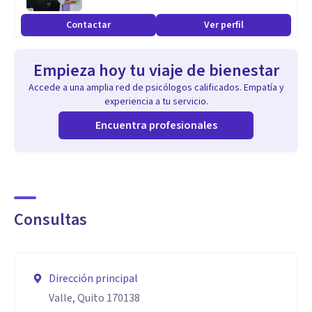
Aplico evaluación y tratamiento psicopedagógico a
Contactar
Ver perfil
poblaciones infanto-juveniles que lo requieren.
Formo parte de atención a grupos vulnerables y clubes
Empieza hoy tu viaje de bienestar
comunitarios de seguimiento emocional.
Accede a una amplia red de psicólogos calificados. Empatía y
Cuento con especialización en Terapia familiar,
experiencia a tu servicio.
estimulación temprana, experticia en manejo de casos de
Encuentra profesionales
Trastorno del espectro Autista y Terapias de tercera
generación.
Consultas
Dirección principal
Valle, Quito 170138