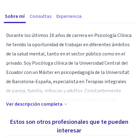
Sobre mí
Consultas
Experiencia
Durante los últimos 10 años de carrera en Psicología Clínica
he tenido la oportunidad de trabajar en diferentes ámbitos
de la salud mental, tanto en el sector público como en el
privado. Soy Psicóloga clínica de la Universidad Central del
Ecuador con un Máster en psicopedagogía de la Universitat
de Barcelona-España, especialista en Terapias integrales
de pareja, familia, niños/as y adultos. Constantemente
actualizada en los últimos manuales y protocolos de
Ver descripción completa
atención en salud Mental. Actualmente soy directora de
Centro Psicológico CreSer, dedicado a la salud mental y
Estos son otros profesionales que te pueden
bienestar integral.
interesar